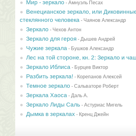
Мир - зеркало
-
Амнуэль Песах
Венецианское зеркало, или Диковинны
стеклянного человека
-
Чаянов Александр
Зеркало
-
Чехов Антон
Зеркало для героя
-
Дышев Андрей
Чужие зеркала
-
Бушков Александр
Лес на той стороне, кн. 2: Зеркало и ча
Зеркало Иблиса
-
Бурцев Виктор
Разбить зеркала!
-
Корепанов Алексей
Темное зеркало
-
Сальваторе Роберт
Зеркала Хаоса
-
Даль А.
Зеркало Лиды Саль
-
Астуриас Мигель
Дымка в зеркалах
-
Кренц Джейн