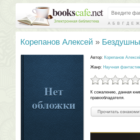
Электронная библиотека
А
Б
В
Г
Д
Е
Ж
Корепанов Алексей
»
Бездушны
Автор:
Корепанов Алексе
Жанр:
Научная фантасти
К сожалению, данная кни
правообладателя.
Прочитать ознакоми