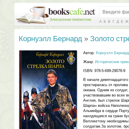
Электронная библиотека
А
Б
В
Г
Д
Е
Ж
Корнуэлл Бернард
»
Золото стр
Автор:
Корнуэлл Бернард
Жанр:
Исторические при
ISBN: 978-5-699-29078-9
В начале девятнадцатого
простиралась от пролива
океана. Одним из солдат,
участвовавшим во всех во
Англия, был стрелок Шар
Шарпа» войска Наполеона
Альмейда в сердце Порту
находящаяся на грани бун
Веллингтону необходимы 
солдатам.За золотом, бр