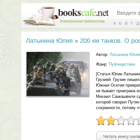
Электронная библиотека
А
Б
В
Г
Д
Латынина Юлия
»
200 км танков. О ро
Автор:
Латынина Юлия
Жанр:
Публицистика
[Статья Юлии Латынино
Грузией. Грузия лишил
Южная Осетия преврати
не бывает проиграна и
Михаил Саакашвили сде
которой говорил Путин
сохранности, потому ч
Читать книгу онл