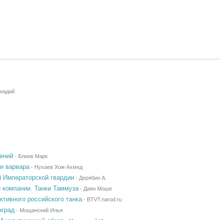
ннадий
ений
-
Блиев Марк
и варвара
-
Нухаев Хож-Ахмед
й Императорской гвардии
-
Дерябин А.
 компании. Танки Таммуза
-
Даян Моше
тивного российского танка
-
BTVT.narod.ru
нград
-
Мощанский Илья