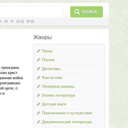
ПОИСК
Э
Ю
Я
[A-Z]
[0-9]
Жанры
Проза
Поэзия
 проиграна
Детективы
лен крест.
Фантастика
ранная война
проигравших.
Любовные романы
ой цели, о
и и
Бизнес-литература
Детские книги
Приключения и путешествия
Документальная литература