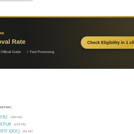
латно:
 FB2
(394 КБ)
е EPUB
(428 КБ)
 RTF (DOC)
(58 КБ)