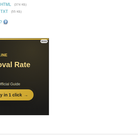
 HTML
(374 КБ)
 TXT
(55 КБ)
?