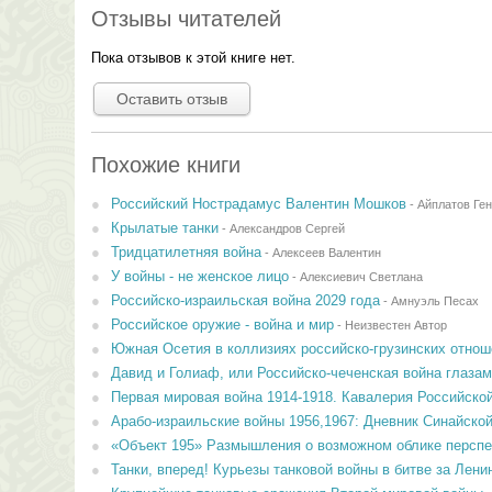
Отзывы читателей
Пока отзывов к этой книге нет.
Оставить отзыв
Похожие книги
Российский Нострадамус Валентин Мошков
-
Айплатов Ге
Крылатые танки
-
Александров Сергей
Тридцатилетняя война
-
Алексеев Валентин
У войны - не женское лицо
-
Алексиевич Светлана
Российско-израильская война 2029 года
-
Амнуэль Песах
Российское оружие - война и мир
-
Неизвестен Автор
Южная Осетия в коллизиях российско-грузинских отнош
Давид и Голиаф, или Российско-чеченская война глазам
Первая мировая война 1914-1918. Кавалерия Российско
Арабо-израильские войны 1956,1967: Дневник Синайской
«Объект 195» Размышления о возможном облике перспек
Танки, вперед! Курьезы танковой войны в битве за Лени