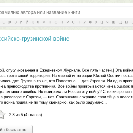
Е
Ж
З
И
Й
К
Л
М
Н
О
П
Р
С
Т
У
Ф
Х
Ц
Ч
Ш
Щ
Ы
ссийско-грузинской войне
й, опубликованная в Ежедневном Журнале. Все пять частей.] Эта война
ась трети своей территории. На мирной интеграции Южной Осетии постав
лась для Грузии в то же, что Палестина — для Израиля. Ни одна проиг
з-за превосходства противника. Все войны проигрываются из-за ошибок 
лал много ошибок. Но выиграла ли Россия эту войну? С точки зрения т
 в разговоре с Саркози, — нет. Саакашвили сохранил свои яйца в целост
то война пошла не по тому сценарию, как было задумано...
2.3 из 5 (4 голоса)
айн бесплатно