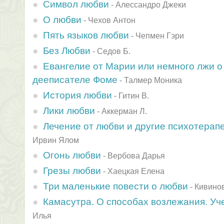
Символ любви
-
Алессандро Джеки
О любви
-
Чехов Антон
Пять языков любви
-
Чепмен Гэри
Без Любви
-
Седов Б.
Евангелие от Марии или немного лжи о
дееписателе Фоме
-
Талмер Моника
История любви
-
Гитин В.
Лики любви
-
Аккерман Л.
Лечение от любви и другие психотерап
Ирвин Ялом
Огонь любви
-
Вербова Дарья
Грезы любви
-
Хаецкая Елена
Три маленькие повести о любви
-
Кивино
Камасутра. О способах возлежания. Уч
Илья