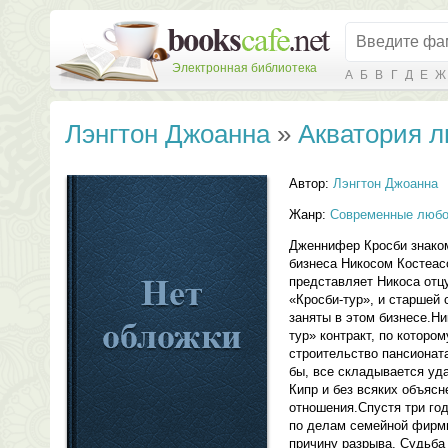
Электронная библиотека
А
Б
В
Г
Д
Е
Ж
Лэнгтон Джоанна
»
Акватория 
Автор:
Лэнгтон Джоанна
Жанр:
Современные любо
Дженнифер Кросби знаком
бизнеса Никосом Костеас
представляет Никоса отц
«Кросби-тур», и старшей 
заняты в этом бизнесе.Н
тур» контракт, по которо
строительство пансионата
бы, все складывается уд
Кипр и без всяких объяс
отношения.Спустя три го
по делам семейной фирмы
причину разрыва. Судьба