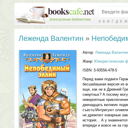
Электронная библиотека
А
Б
В
Г
Д
Е
Ж
Леженда Валентин
»
Непобеди
Автор:
Леженда Валенти
Жанр:
Юмористическая ф
ISBN: 5-93556-478-5
Перед вами подвиги Гера
бесшабашная версия из 
еще, как не в Древней Гр
смертных? А посему могу
невероятные приключения
двенадцать великих подв
съесть!Интригуют олимпий
не дремлют коварные зав
история… А у знаменитог
впереди и вовсе не за го