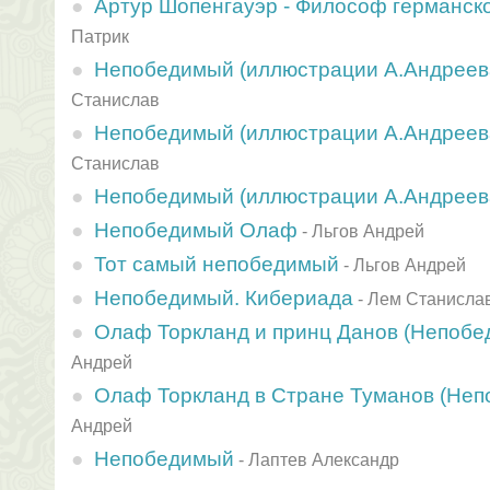
Артур Шопенгауэр - Философ германск
Патрик
Непобедимый (иллюстрации А.Андреева
Станислав
Непобедимый (иллюстрации А.Андреева
Станислав
Непобедимый (иллюстрации А.Андреев
Непобедимый Олаф
-
Льгов Андрей
Тот самый непобедимый
-
Льгов Андрей
Непобедимый. Кибериада
-
Лем Станисла
Олаф Торкланд и принц Данов (Непоб
Андрей
Олаф Торкланд в Стране Туманов (Не
Андрей
Непобедимый
-
Лаптев Александр