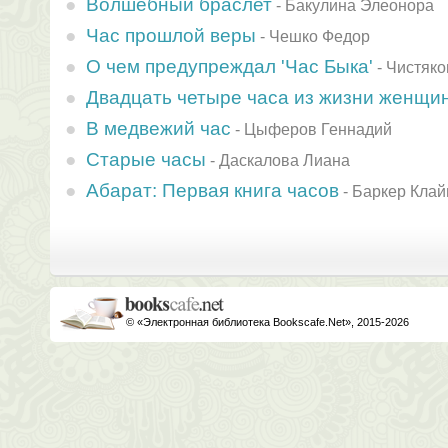
Волшебный браслет
-
Бакулина Элеонора
Час прошлой веры
-
Чешко Федор
О чем предупреждал 'Час Быка'
-
Чистяко
Двадцать четыре часа из жизни женщи
В медвежий час
-
Цыферов Геннадий
Старые часы
-
Даскалова Лиана
Абарат: Первая книга часов
-
Баркер Клай
© «Электронная библиотека Bookscafe.Net», 2015-2026