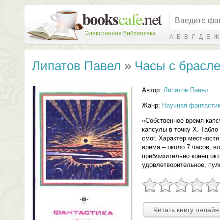
Электронная библиотека
А
Б
В
Г
Д
Е
Ж
Липатов Павел
»
Часы с брасл
Автор:
Липатов Павел
Жанр:
Научная фантасти
«Собственное время капс
капсулы в точку X. Табло
смог. Характер местности
время – около 7 часов, в
приблизительно конец окт
удовлетворительное, пуль
Читать книгу онлайн