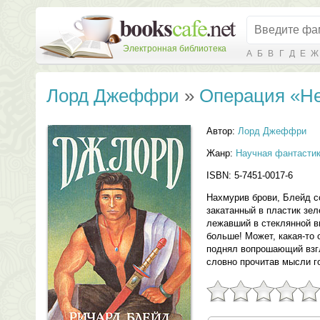
Электронная библиотека
А
Б
В
Г
Д
Е
Ж
Лорд Джеффри
»
Операция «Н
Автор:
Лорд Джеффри
Жанр:
Научная фантасти
ISBN: 5-7451-0017-6
Нахмурив брови, Блейд с
закатанный в пластик зе
лежавший в стеклянной в
больше! Может, какая-то
поднял вопрошающий взгл
словно прочитав мысли гос