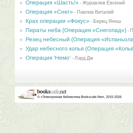
Операция «Шасть!»
-
Журавлев Евгений
Операция «Снег»
-
Павлов Виталий
Крах операции «Фокус»
-
Берец Янош
Пираты неба (Операция «Снегопад»)
-
П
Резец небесный (Операция «Испаньола
Удар небесного копья (Операция «Копь
Операция 'Немо'
-
Лэрд Дж
© «Электронная библиотека Bookscafe.Net», 2015-2026