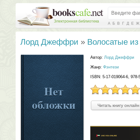
Электронная библиотека
А
Б
В
Г
Д
Е
Ж
Лорд Джеффри
»
Волосатые из
Автор:
Лорд Джеффри
Жанр:
Фэнтези
ISBN: 5-17-019064-6, 978-
Читать книгу онлайн