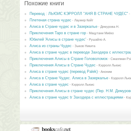
Похожие книги
Перевод : ЛЬЮИС КЭРРОЛЛ "АНЯ В СТРАНЕ ЧУДЕС"
-
Плетеная страна чудес
-
Лаумер Кейт
Алиса в Стране чудес и в Зазеркалье
-
Демурова Н.
Приключения Таро в стране гор
-
Мацутани Миёко
Юбилей 'Алисы в стране чудес'
-
Рушайло А.
Алиса из страны Чудес
-
Зыков Никита
Алиса в стране чудес в переводе Заходера с иллюстра
Приключения Алисы в Стране Головоломок
-
Смаллиан Рэ
Приключения Алисы в Стране Чудес
-
Кэрролл Льюис
Алиса в стране чудес (перевод Palek)
-
Аноним
Алиса в Стране Чудес. Алиса в Зазеркалье
-
Кэрролл Лью
Алиса в стране чудес
-
Кэрролл Льюис
Приключения Алисы в стране чудес (Пер. Н.М. Демуров
Алиса в стране чудес tr Заходера с иллюстрациями
-
Кэ