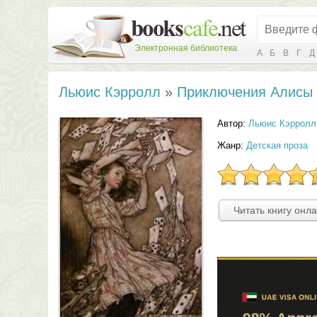
Электронная библиотека
А
Б
В
Г
Д
Льюис Кэрролл
»
Приключения Алисы 
Автор:
Льюис Кэрролл
Жанр:
Детская проза
Читать книгу онл