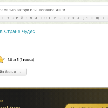
Е
Ж
З
И
Й
К
Л
М
Н
О
П
Р
С
Т
У
Ф
Х
Ц
Ч
Ш
Щ
Ы
в Стране Чудес
4.8 из 5 (4 голоса)
айн бесплатно