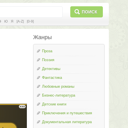
ПОИСК
Э
Ю
Я
[A-Z]
[0-9]
Жанры
Проза
Поэзия
Детективы
Фантастика
Любовные романы
Бизнес-литература
Детские книги
Приключения и путешествия
Документальная литература