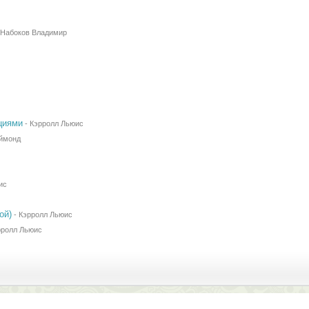
Набоков Владимир
циями
-
Кэрролл Льюис
ймонд
ис
ой)
-
Кэрролл Льюис
рролл Льюис