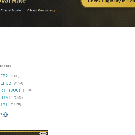
латно:
 FB2
(2 Мб)
е EPUB
(2 Мб)
 RTF (DOC)
(65 КБ)
 HTML
(2 Мб)
 TXT
(61 КБ)
?