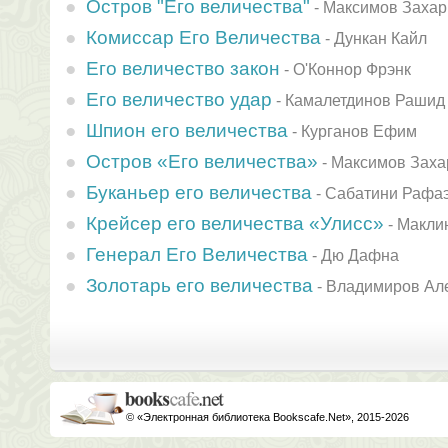
Остров "Его величества"
-
Максимов Захар
Комиссар Его Величества
-
Дункан Кайл
Его величество закон
-
О'Коннор Фрэнк
Его величество удар
-
Камалетдинов Рашид
Шпион его величества
-
Курганов Ефим
Остров «Его величества»
-
Максимов Заха
Буканьер его величества
-
Сабатини Рафа
Крейсер его величества «Улисс»
-
Макли
Генерал Его Величества
-
Дю Дафна
Золотарь его величества
-
Владимиров Ал
© «Электронная библиотека Bookscafe.Net», 2015-2026