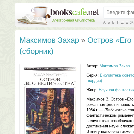
Электронная библиотека
А
Б
В
Г
Д
Е
Ж
Максимов Захар
»
Остров «Его
(сборник)
Автор:
Максимов Захар
Серия:
Библиотека совет
гвардия)
Жанр:
Научная фантасти
Максимов З. Остров «Его
роман-памфлет и повесть
1984 г. — (Библиотека со
фантастическом романе-
величества» разоблачают
достижения науки служат
В книгу включена также 