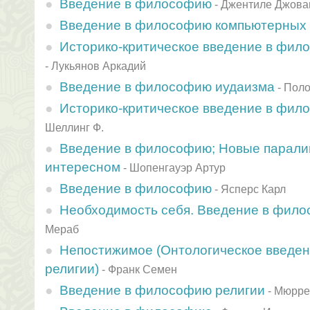
Введение в философию
-
Джентиле Джова
Введение в философию компьютерных
Историко-критическое введение в фил
-
Лукьянов Аркадий
Введение в философию иудаизма
-
Поло
Историко-критическое введение в фи
Шеллинг Ф.
Введение в философию; Новые парали
интересном
-
Шопенгауэр Артур
Введение в философию
-
Ясперс Карл
Необходимость себя. Введение в фил
Мераб
Непостижимое (Онтологическое введе
религии)
-
Франк Семен
Введение в философию религии
-
Мюрре