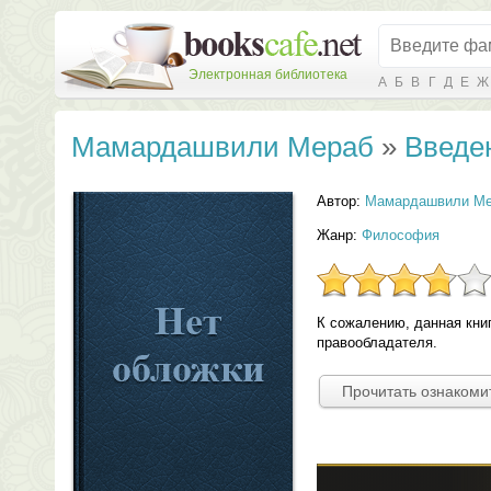
Электронная библиотека
А
Б
В
Г
Д
Е
Ж
Мамардашвили Мераб
»
Введе
Автор:
Мамардашвили Ме
Жанр:
Философия
К сожалению, данная кни
правообладателя.
Прочитать ознакоми