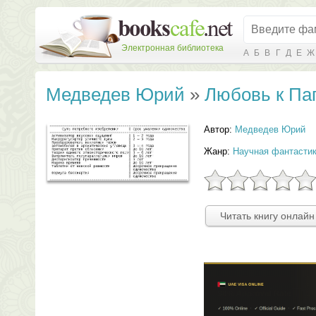
Электронная библиотека
А
Б
В
Г
Д
Е
Ж
Медведев Юрий
»
Любовь к Па
Автор:
Медведев Юрий
Жанр:
Научная фантасти
Читать книгу онлайн