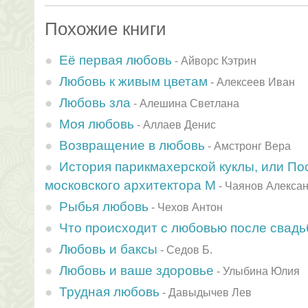
Похожие книги
Её первая любовь
-
Айворс Кэтрин
Любовь к живым цветам
-
Алексеев Иван
Любовь зла
-
Алешина Светлана
Моя любовь
-
Аллаев Денис
Возвращение в любовь
-
Амстронг Вера
История парикмахерской куклы, или П
московского архитектора М
-
Чаянов Алекса
Рыбья любовь
-
Чехов Антон
Что происходит с любовью после свад
Любовь и баксы
-
Седов Б.
Любовь и ваше здоровье
-
Улыбина Юлия
Трудная любовь
-
Давыдычев Лев