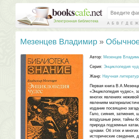
Электронная библиотека
А
Б
В
Г
Д
Е
Ж
Мезенцев Владимир
»
Обычное
Автор:
Мезенцев Владим
Серия:
Энциклопедия чуд
Жанр:
Научная литератур
Первая книга В.А.Мезенц
«Энциклопедия чудес», з
многих явлениях неживой
явлениям материалистич
издание посвящено зага
Гало, сияния, затмения, 
воздушные реки, тайны бо
природа подземных катак
цунами. Об этих и многих
исторические сведения, 