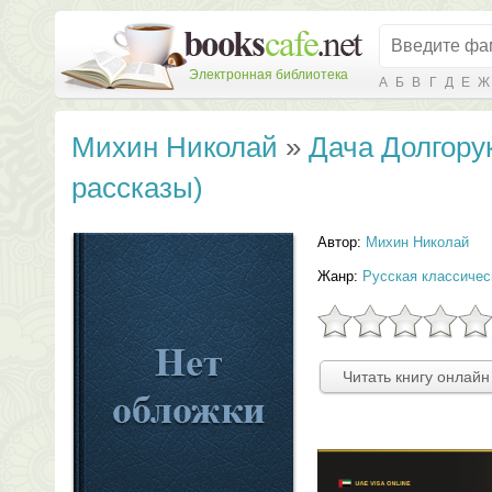
Электронная библиотека
А
Б
В
Г
Д
Е
Ж
Михин Николай
»
Дача Долгору
рассказы)
Автор:
Михин Николай
Жанр:
Русская классичес
Читать книгу онлайн