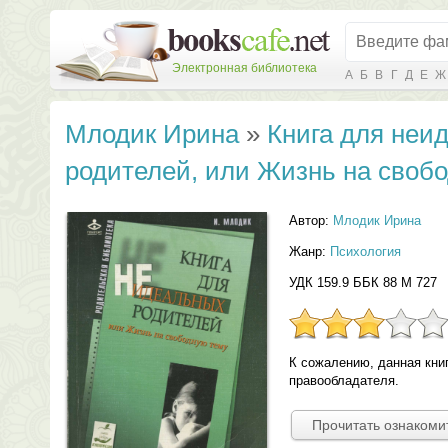
Электронная библиотека
А
Б
В
Г
Д
Е
Ж
Млодик Ирина
»
Книга для неи
родителей, или Жизнь на свобо
Автор:
Млодик Ирина
Жанр:
Психология
УДК 159.9 ББК 88 М 727
К сожалению, данная кни
правообладателя.
Прочитать ознакоми