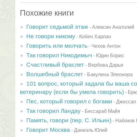
Похожие книги
Говорит седьмой этаж
-
Алексин Анатолий
Не говори никому
-
Кобен Харлан
Говорить или молчать
-
Чехов Антон
Так говорил Никодимыч
-
Юдин Борис
Счастливый браслет
-
Вербова Дарья
Волшебный браслет
-
Бакулина Элеонора
101 вопрос, который задала бы ваша с
ветеринару (если бы умела говорить)
-
Брю
Пес, который говорил с богами
-
Джессап
Так говорил Ландау
-
Бессараб Майя
Память, говори (пер. С. Ильин)
-
Набоков
Говорит Москва
-
Даниэль Юлий