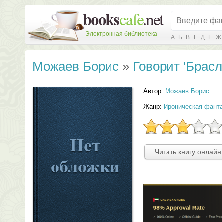
Электронная библиотека
А
Б
В
Г
Д
Е
Ж
Можаев Борис
»
Говорит 'Брасл
Автор:
Можаев Борис
Жанр:
Ироническая фант
Читать книгу онлайн