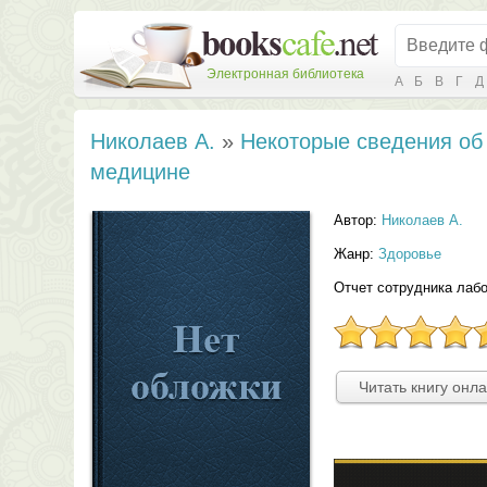
Электронная библиотека
А
Б
В
Г
Д
Николаев А.
»
Некоторые сведения об
медицине
Автор:
Николаев А.
Жанр:
Здоровье
Отчет сотрудника лаб
Читать книгу онл