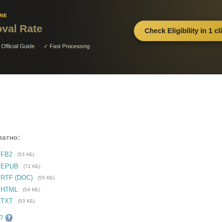
латно:
 FB2
(53 КБ)
е EPUB
(72 КБ)
 RTF (DOC)
(55 КБ)
 HTML
(54 КБ)
 TXT
(53 КБ)
?