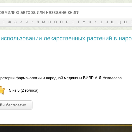
Е
Ж
З
И
Й
К
Л
М
Н
О
П
Р
С
Т
У
Ф
Х
Ц
Ч
Ш
Щ
Ы
 использовании лекарственных растений в нар
оратории фармакологии и народной медицины ВИЛР А.Д.Николаева
5 из 5 (2 голоса)
айн бесплатно