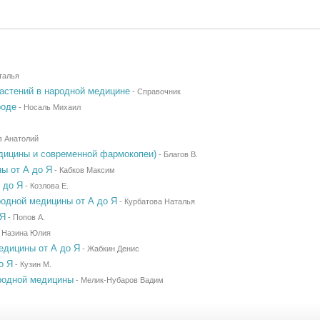
талья
астений в народной медицине
-
Справочник
роде
-
Носаль Михаил
 Анатолий
едицины и современной фармокопеи)
-
Благов В.
ы от А до Я
-
Кабков Максим
 до Я
-
Козлова Е.
одной медицины от А до Я
-
Курбатова Наталья
 Я
-
Попов А.
-
Назина Юлия
едицины от А до Я
-
Жабкин Денис
о Я
-
Кузин М.
родной медицины
-
Мелик-Нубаров Вадим