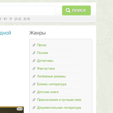
ПОИСК
Э
Ю
Я
[A-Z]
[0-9]
одной
Жанры
Проза
Поэзия
Детективы
Фантастика
Любовные романы
Бизнес-литература
Детские книги
Приключения и путешествия
Документальная литература