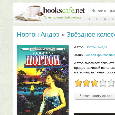
Электронная библиотека
А
Б
В
Г
Д
Е
Ж
Нортон Андрэ
»
Звёздное колес
Автор:
Нортон Андрэ
Жанр:
Боевая фантастик
Автор выражает признате
предоставившей использо
материал, включая гороско
Читать книгу онлайн