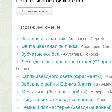
Пока отзывов к этой книге нет.
Оставить отзыв
Похожие книги
Звездный странник
-
Афанасьев Сергей
Эвита Звездная пылинка
-
Айронфист Све
Зубчатые колёса
-
Акутагава Рюноскэ
Легенды о звездных капитанах (Сборни
Генрих
Капли звездного света (фрагменты)
-
Ам
Звёздные войны Ефима Златкина
-
Амну
Мечь тьмы (Звездные войны)
-
Андерсон 
Рыцари силы (Звездные войны)
-
Андерс
Темный подмастерье (Звездные войны)