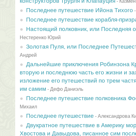
конструкторов Трурля и Клапауция
-
Казмен
Последнее путешествие Ийона Тихого
Последнее путешествие корабля-призр
Настоящий полковник, или Последняя 
Нестеренко Юрий
Золотая Пуля, или Последнее Путешес
Андрей
Дальнейшие приключения Робинзона К
вторую и последнюю часть его жизни и 
изложение его путешествий по трем част
им самим
-
Дефо Даниэль
Последнее путешествие полковника Фос
Михаил
Последнее путешествие
-
Александрова К
Двукратное путешествие в Америку мо
Хвостова и Давыдова, писанное сим пос