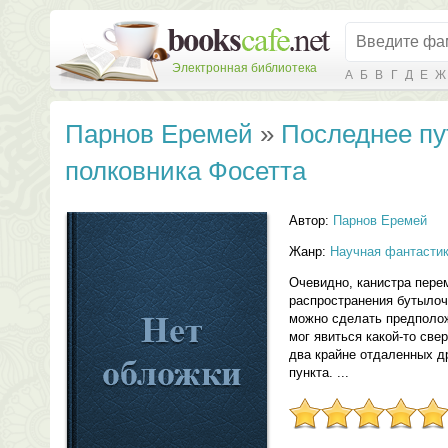
Электронная библиотека
А
Б
В
Г
Д
Е
Ж
Парнов Еремей
»
Последнее п
полковника Фосетта
Автор:
Парнов Еремей
Жанр:
Научная фантасти
Очевидно, канистра пере
распространения бутылоч
можно сделать предполож
мог явиться какой-то св
два крайне отдаленных др
пункта. ...