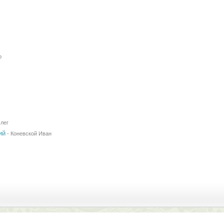
р
лег
ий
-
Коневской Иван