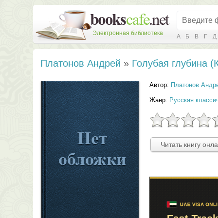
Электронная библиотека
А
Б
В
Г
Д
Платонов Андрей
»
Голубая глубина (К
Автор:
Платонов Андр
Жанр:
Русская класси
Читать книгу онл