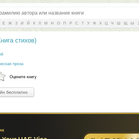
Е
Ж
З
И
Й
К
Л
М
Н
О
П
Р
С
Т
У
Ф
Х
Ц
Ч
Ш
Щ
Ы
нига стихов)
ей
ческая проза
Оцените книгу
айн бесплатно