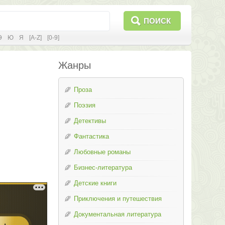
ПОИСК
Э
Ю
Я
[A-Z]
[0-9]
Жанры
Проза
Поэзия
Детективы
Фантастика
Любовные романы
Бизнес-литература
Детские книги
Приключения и путешествия
Документальная литература