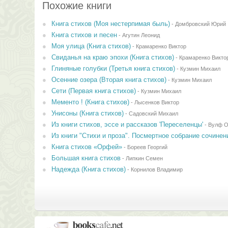
Похожие книги
Книга стихов (Моя нестерпимая быль)
-
Домбровский Юрий
Книга стихов и песен
-
Агутин Леонид
Моя улица (Книга стихов)
-
Крамаренко Виктор
Свиданья на краю эпохи (Книга стихов)
-
Крамаренко Викто
Глиняные голубки (Третья книга стихов)
-
Кузмин Михаил
Осенние озера (Вторая книга стихов)
-
Кузмин Михаил
Сети (Первая книга стихов)
-
Кузмин Михаил
Мементо ! (Книга стихов)
-
Лысенков Виктор
Унисоны (Книга стихов)
-
Садовский Михаил
Из книги стихов, эссе и рассказов 'Переселенцы'
-
Вулф О
Из книги "Стихи и проза". Посмертное собрание сочинен
Книга стихов «Орфей»
-
Бореев Георгий
Большая книга стихов
-
Липкин Семен
Надежда (Книга стихов)
-
Корнилов Владимир