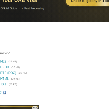
латно:
 FB2
(27 КБ)
е EPUB
(36 КБ)
 RTF (DOC)
(28 КБ)
 HTML
(28 КБ)
 TXT
(26 КБ)
?