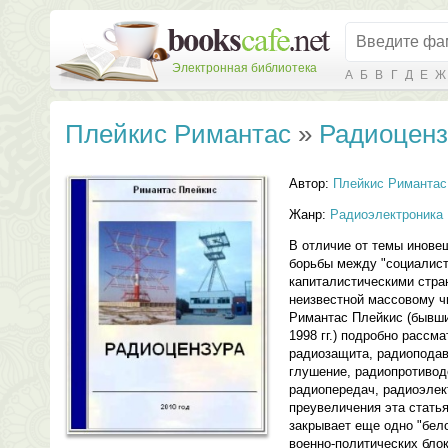
Электронная библиотека
А
Б
В
Г
Д
Е
Ж
Плейкис Римантас
»
Радиоценз
Автор:
Плейкис Римантас
Жанр:
Радиоэлектроника
В отличие от темы инове
борьбы между "социалист
капиталистическими стра
неизвестной массовому ч
Римантас Плейкис (бывши
1998 гг.) подробно рассм
радиозащита, радиоподав
глушение, радиопротивод
радиопередач, радиоэлек
преувеличения эта статья
закрывает еще одно "бело
военно-политических бло