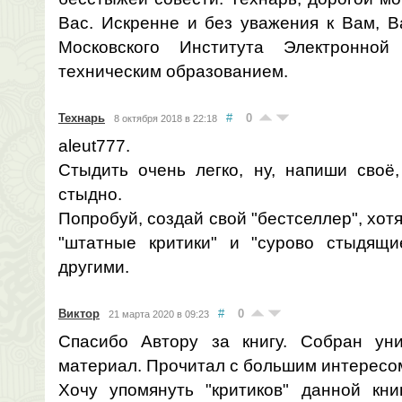
Вас. Искренне и без уважения к Вам, В
Московского Института Электронно
техническим образованием.
Технарь
#
0
8 октября 2018 в 22:18
aleut777.
Стыдить очень легко, ну, напиши своё,
стыдно.
Попробуй, создай свой "бестселлер", хотя
"штатные критики" и "сурово стыдящи
другими.
Виктор
#
0
21 марта 2020 в 09:23
Спасибо Автору за книгу. Собран ун
материал. Прочитал с большим интересо
Хочу упомянуть "критиков" данной книг