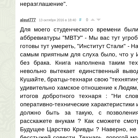
неразглашение".
aleut777
#
0
13 октября 2016 в 18:40
Для моего студенческого времени был
аббревиатуры "МВТУ" - Мы вас тут угроб
готовы тут умереть, "Институт Стали" - На
самым приятным для слуха было, что у И
без брака. Книга наполнена таким те
невольно вытекает единственный выво
Кушайте, братцы-технари свою "технятину"
удивительно хамское отношение к Людям,
итогов добротного технаря : "Ни сло
оперативно-технические характеристики 
должно быть за такую, с позволения 
расскажете внукам ? Как сможете смотр
Будущее Царство Кривды ? Наверно, не 
бесстыжей совести. Технарь, дорогой мо