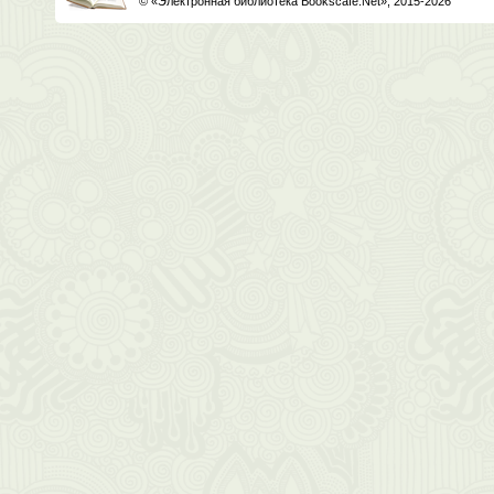
© «Электронная библиотека Bookscafe.Net», 2015-2026