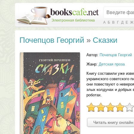
Электронная библиотека
А
Б
В
Г
Д
Е
Ж
Почепцов Георгий
»
Сказки
Автор:
Почепцов Георгий
Жанр:
Детская проза
Книгу составили уже изве
украинского советского п
они повествуют о неверо
злых колдунах и добрых 
роботах.
Читать книгу онлайн