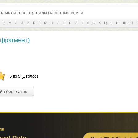
Е
Ж
З
И
Й
К
Л
М
Н
О
П
Р
С
Т
У
Ф
Х
Ц
Ч
Ш
Щ
Ы
(фрагмент)
5 из 5 (1 голос)
айн бесплатно