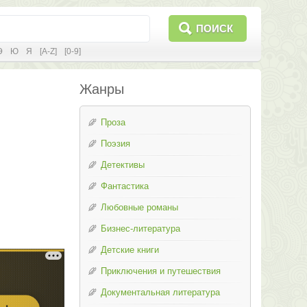
ПОИСК
Э
Ю
Я
[A-Z]
[0-9]
Жанры
Проза
Поэзия
Детективы
Фантастика
Любовные романы
Бизнес-литература
Детские книги
Приключения и путешествия
Документальная литература