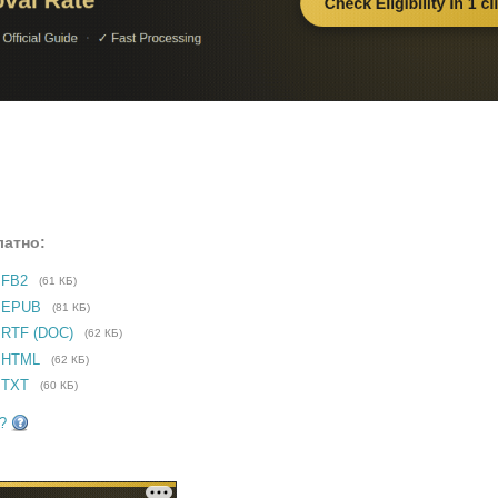
латно:
 FB2
(61 КБ)
е EPUB
(81 КБ)
 RTF (DOC)
(62 КБ)
 HTML
(62 КБ)
 TXT
(60 КБ)
?