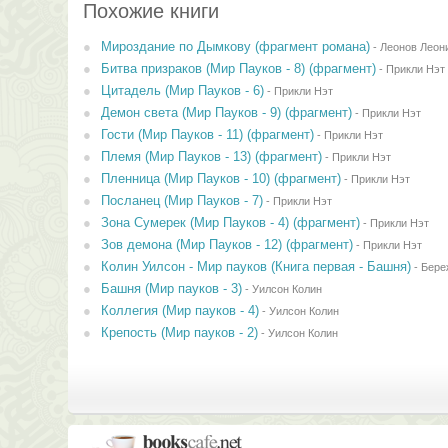
Похожие книги
Мироздание по Дымкову (фрагмент романа)
-
Леонов Леон
Битва призраков (Мир Пауков - 8) (фрагмент)
-
Прикли Нэт
Цитадель (Мир Пауков - 6)
-
Прикли Нэт
Демон света (Мир Пауков - 9) (фрагмент)
-
Прикли Нэт
Гости (Мир Пауков - 11) (фрагмент)
-
Прикли Нэт
Племя (Мир Пауков - 13) (фрагмент)
-
Прикли Нэт
Пленница (Мир Пауков - 10) (фрагмент)
-
Прикли Нэт
Посланец (Мир Пауков - 7)
-
Прикли Нэт
Зона Сумерек (Мир Пауков - 4) (фрагмент)
-
Прикли Нэт
Зов демона (Мир Пауков - 12) (фрагмент)
-
Прикли Нэт
Колин Уилсон - Мир пауков (Книга первая - Башня)
-
Бере
Башня (Мир пауков - 3)
-
Уилсон Колин
Коллегия (Мир пауков - 4)
-
Уилсон Колин
Крепость (Мир пауков - 2)
-
Уилсон Колин