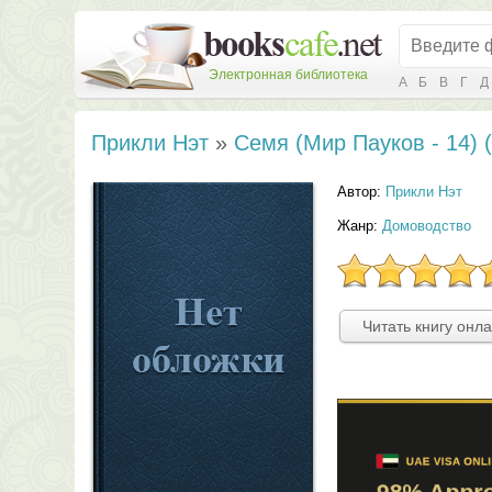
Электронная библиотека
А
Б
В
Г
Д
Прикли Нэт
»
Семя (Мир Пауков - 14) 
Автор:
Прикли Нэт
Жанр:
Домоводство
Читать книгу онл