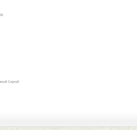
ид
жной Сергей