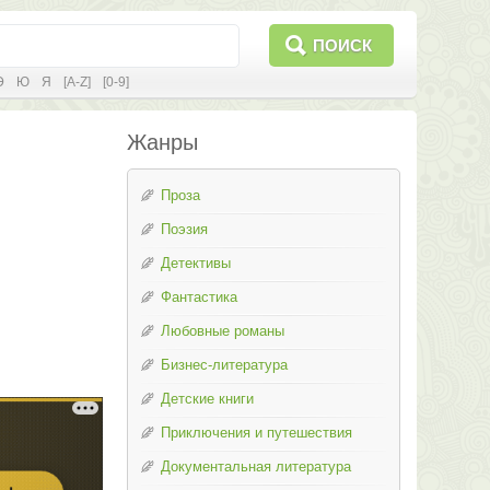
ПОИСК
Э
Ю
Я
[A-Z]
[0-9]
Жанры
Проза
Поэзия
Детективы
Фантастика
Любовные романы
Бизнес-литература
Детские книги
Приключения и путешествия
Документальная литература