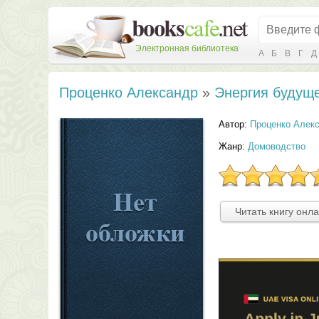
Электронная библиотека
А
Б
В
Г
Д
Проценко Александр
»
Энергия будущ
Автор:
Проценко Алек
Жанр:
Домоводство
Читать книгу онл