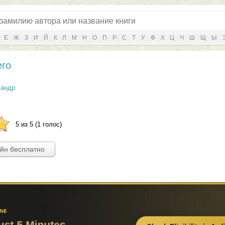
Е
Ж
З
И
Й
К
Л
М
Н
О
П
Р
С
Т
У
Ф
Х
Ц
Ч
Ш
Щ
Ы
его
сандр
5 из 5 (1 голос)
айн бесплатно