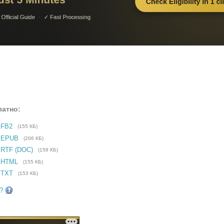
латно:
 FB2
(155 КБ)
е EPUB
(206 КБ)
 RTF (DOC)
(158 КБ)
 HTML
(155 КБ)
 TXT
(153 КБ)
?