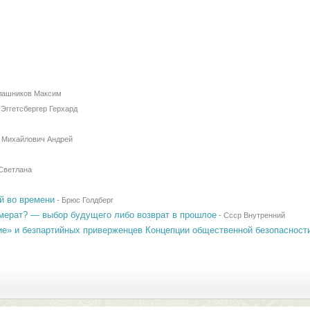
лашников Максим
-
Эггетсбергер Герхард
-
Михайлович Андрей
Светлана
й во времени
-
Брюс Голдберг
мерат? — выбор будущего либо возврат в прошлое
-
Ссср Внутренний
ие» и безпартийных приверженцев Концепции общественной безопасност