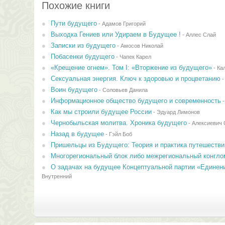
Похожие книги
Пути будущего
-
Адамов Григорий
Выходка Гениев или Удираем в Будущее !
-
Аллес Слай
Записки из будущего
-
Амосов Николай
Побасенки будущего
-
Чапек Карел
«Крещение огнем». Том I: «Вторжение из будущего»
-
Ка
Сексуальная энергия. Ключ к здоровью и процветанию
Воин будущего
-
Соловьев Данила
Информационное общество будущего и современность
Как мы строили будущее России
-
Эдуард Лимонов
Чернобыльская молитва. Хроника будущего
-
Алексиевич 
Назад в будущее
-
Гэйл Боб
Пришельцы из Будущего: Теория и практика путешестви
Многорегиональный блок либо межрегиональный конгло
О задачах на будущее Концептуальной партии «Единен
Внутренний