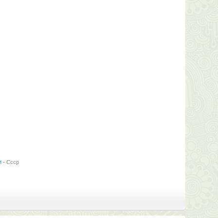
и
-
Ссср