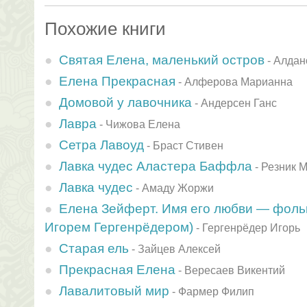
Похожие книги
Святая Елена, маленький остров
-
Алдан
Елена Прекрасная
-
Алферова Марианна
Домовой у лавочника
-
Андерсен Ганс
Лавра
-
Чижова Елена
Сетра Лавоуд
-
Браст Стивен
Лавка чудес Аластера Баффла
-
Резник 
Лавка чудес
-
Амаду Жоржи
Елена Зейферт. Имя его любви — фоль
Игорем Гергенрёдером)
-
Гергенрёдер Игорь
Старая ель
-
Зайцев Алексей
Прекрасная Елена
-
Вересаев Викентий
Лавалитовый мир
-
Фармер Филип