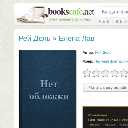
Электронная библиотека
А
Б
В
Г
Д
Е
Ж
Рей Дель
»
Елена Лав
Автор:
Рей Дель
Жанр:
Научная фантасти
Читать книгу онлайн