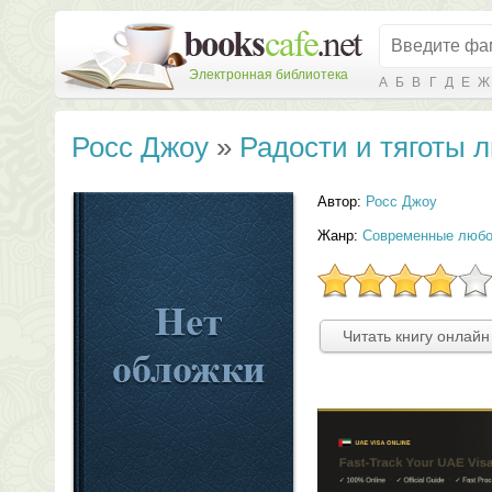
Электронная библиотека
А
Б
В
Г
Д
Е
Ж
Росс Джоу
»
Радости и тяготы 
Автор:
Росс Джоу
Жанр:
Современные любо
Читать книгу онлайн