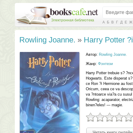
Электронная библиотека
А
Б
В
Г
Д
Е
Ж
Rowling Joanne.
»
Harry Potter ?
Автор:
Rowling Joanne.
Жанр:
Фэнтези
Harry Potter trebuie s? ?nce
Hogwarts. Este disperat s? 
ce Ron ?i Hermione au fost 
Oricum, ceea ce va descope
va ?ntoarce via?a cu susul
Rowling: acaparator, electr
binen?eles! — magie.
Читать книгу онлайн