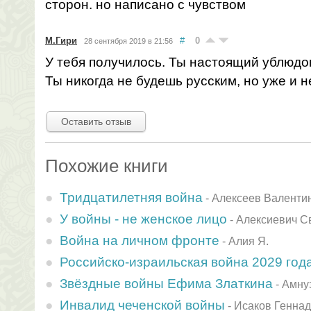
сторон. но написано с чувством
М.Гири
#
0
28 сентября 2019 в 21:56
У тебя получилось. Ты настоящий ублюдо
Ты никогда не будешь русским, но уже и н
Оставить отзыв
Похожие книги
Тридцатилетняя война
-
Алексеев Валенти
У войны - не женское лицо
-
Алексиевич С
Война на личном фронте
-
Алия Я.
Российско-израильская война 2029 год
Звёздные войны Ефима Златкина
-
Амну
Инвалид чеченской войны
-
Исаков Генна