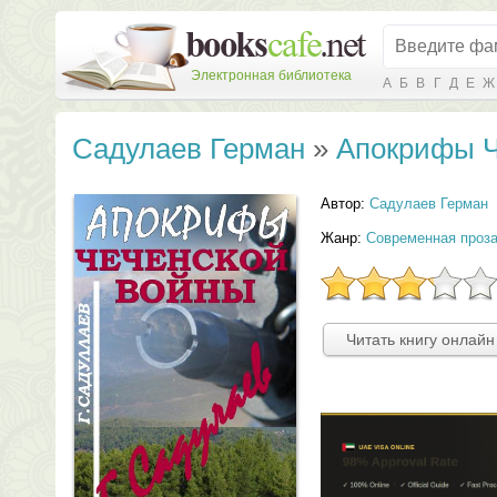
Электронная библиотека
А
Б
В
Г
Д
Е
Ж
Садулаев Герман
»
Апокрифы Ч
Автор:
Садулаев Герман
Жанр:
Современная проз
Читать книгу онлайн