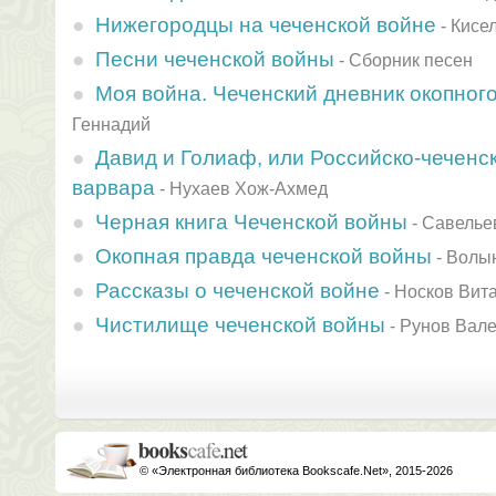
Нижегородцы на чеченской войне
-
Кисе
Песни чеченской войны
-
Сборник песен
Моя война. Чеченский дневник окопног
Геннадий
Давид и Голиаф, или Российско-чеченс
варвара
-
Нухаев Хож-Ахмед
Черная книга Чеченской войны
-
Савелье
Окопная правда чеченской войны
-
Волын
Рассказы о чеченской войне
-
Носков Вит
Чистилище чеченской войны
-
Рунов Вал
© «Электронная библиотека Bookscafe.Net», 2015-2026