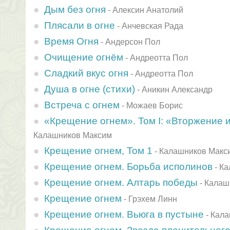
Дым без огня
-
Алексин Анатолий
Плясали в огне
-
Анчевская Рада
Время Огня
-
Андерсон Пол
Очищение огнём
-
Андреотта Пол
Сладкий вкус огня
-
Андреотта Пол
Душа в огне (стихи)
-
Аникин Александр
Встреча с огнем
-
Можаев Борис
«Крещение огнем». Том I: «Вторжение 
Калашников Максим
Крещение огнем, Том 1
-
Калашников Макс
Крещение огнем. Борьба исполинов
-
Ка
Крещение огнем. Алтарь победы
-
Калаш
Крещение огнем
-
Грэхем Линн
Крещение огнем. Вьюга в пустыне
-
Кала