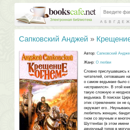
Электронная библиотека
А
Б
В
Г
Д
Е
Ж
Сапковский Анджей
»
Крещение
Автор:
Сапковский Андже
Жанр:
О любви
Словно прислушавшись к
читателей, сетовавших на
о самом ведьмаке было с
«исправился». В этой кн
такую сложную и неодноз
ведьмака. В поисках Цири
этих стремлениях он не о
окружает его...Неунываю
любитель женщин, бандит
гном со звучным и мног
Шуттенбах (в этом имен
двуручный топор в могуч