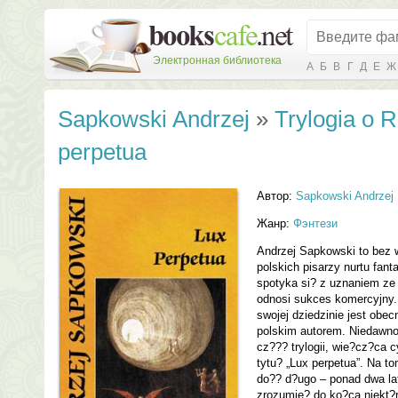
Электронная библиотека
А
Б
В
Г
Д
Е
Ж
Sapkowski Andrzej
»
Trylogia o 
perpetua
Автор:
Sapkowski Andrzej
Жанр:
Фэнтези
Andrzej Sapkowski to bez w
polskich pisarzy nurtu fan
spotyka si? z uznaniem ze s
odnosi sukces komercyjny
swojej dziedzinie jest obec
polskim autorem. Niedawno 
cz??? trylogii, wie?cz?ca 
tytu? „Lux perpetua”. Na 
do?? d?ugo – ponad dwa lat
zrozumie? do ko?ca niekt?r