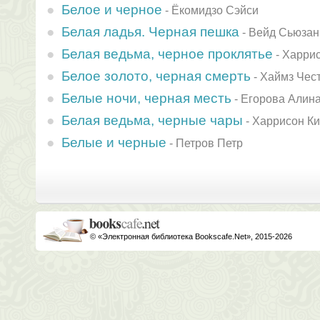
Белое и черное
-
Ёкомидзо Сэйси
Белая ладья. Черная пешка
-
Вейд Сьюзан
Белая ведьма, черное проклятье
-
Харрис
Белое золото, черная смерть
-
Хаймз Чес
Белые ночи, черная месть
-
Егорова Алин
Белая ведьма, черные чары
-
Харрисон К
Белые и черные
-
Петров Петр
© «Электронная библиотека Bookscafe.Net», 2015-2026