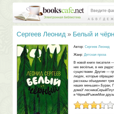
Электронная библиотека
А
Б
В
Г
Д
Е
Ж
Сергеев Леонид
»
Белый и чёрн
Автор:
Сергеев Леонид
Жанр:
Детская проза
В новой книге писателя 
них весёлые, в них радо
существами. Другие — гру
людях, которые обращают
рассказы объединяет трев
наших меньших».Буран, П
домаУ лесникаСерыйПлут
и ЧёрныйРыжикМои друзь