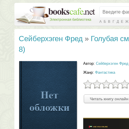
Электронная библиотека
А
Б
В
Г
Д
Е
Ж
Сейберхэген Фред
»
Голубая см
8)
Автор:
Сейберхэген Фред
Жанр:
Фантастика
Читать книгу онлайн