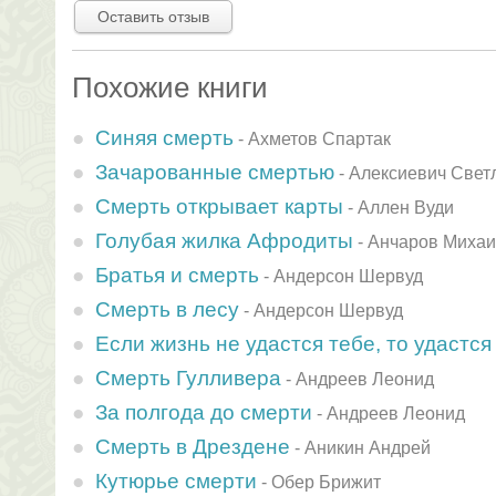
Оставить отзыв
Похожие книги
Синяя смерть
-
Ахметов Спартак
Зачарованные смертью
-
Алексиевич Свет
Смерть открывает карты
-
Аллен Вуди
Голубая жилка Афродиты
-
Анчаров Миха
Братья и смерть
-
Андерсон Шервуд
Смерть в лесу
-
Андерсон Шервуд
Если жизнь не удастся тебе, то удастся
Смерть Гулливера
-
Андреев Леонид
За полгода до смерти
-
Андреев Леонид
Смерть в Дрездене
-
Аникин Андрей
Кутюрье смерти
-
Обер Брижит