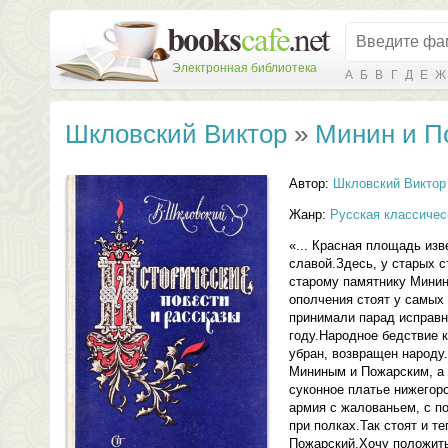
Электронная библиотека
А
Б
В
Г
Д
Е
Ж
Шкловский Виктор
»
Минин и П
Автор:
Шкловский Виктор
Жанр:
Русская классичес
«... Красная площадь изв
славой.Здесь, у старых 
старому памятнику Минин
ополчения стоят у самых 
принимали парад исправно
году.Народное бедствие 
убран, возвращен народу
Мининым и Пожарским, а 
суконное платье нижегор
армия с жалованьем, с п
при полках.Так стоят и т
Пожарский.Хочу положить 