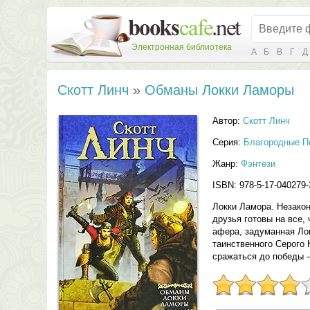
Электронная библиотека
А
Б
В
Г
Д
Скотт Линч
»
Обманы Локки Ламоры
Автор:
Скотт Линч
Серия:
Благородные П
Жанр:
Фэнтези
ISBN: 978-5-17-040279-
Локки Ламора. Незако
друзья готовы на все,
афера, задуманная Лок
таинственного Серого
сражаться до победы 