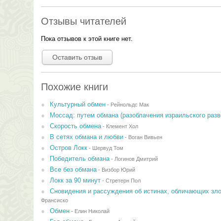
Отзывы читателей
Пока отзывов к этой книге нет.
Оставить отзыв
Похожие книги
Культурный обмен
-
Рейнольдс Мак
Моссад: путем обмана (разоблачения израильского разв
Скорость обмена
-
Клемент Хол
В сетях обмана и любви
-
Воган Вивьен
Остров Локк
-
Шервуд Том
Победитель обмана
-
Логинов Дмитрий
Все без обмана
-
Визбор Юрий
Локк за 90 минут
-
Стретерн Пол
Сновидения и рассуждения об истинах, обличающих зло
Франсиско
Обмен
-
Елин Николай