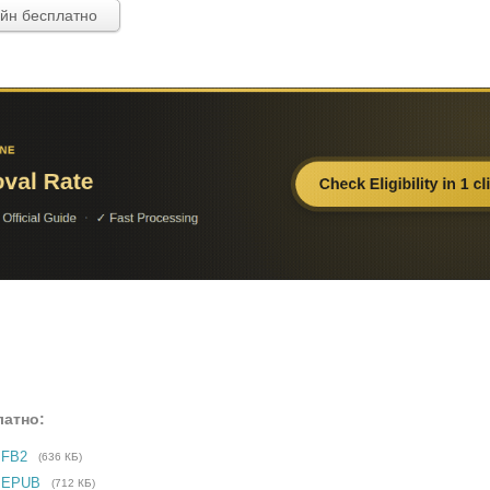
айн бесплатно
латно:
 FB2
(636 КБ)
е EPUB
(712 КБ)