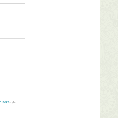
о века
-
Де