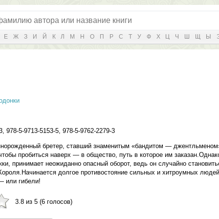
Е
Ж
З
И
Й
К
Л
М
Н
О
П
Р
С
Т
У
Ф
Х
Ц
Ч
Ш
Щ
Ы
одонки
3, 978-5-9713-5153-5, 978-5-9762-2279-3
ннорожденный бретер, ставший знаменитым «бандитом — джентльменом»
 чтобы пробиться наверх — в общество, путь в которое им заказан.Одна
ки, принимает неожиданно опасный оборот, ведь он случайно становитьс
 Короля.Начинается долгое противостояние сильных и хитроумных людей
— или гибели!
3.8 из 5 (6 голосов)