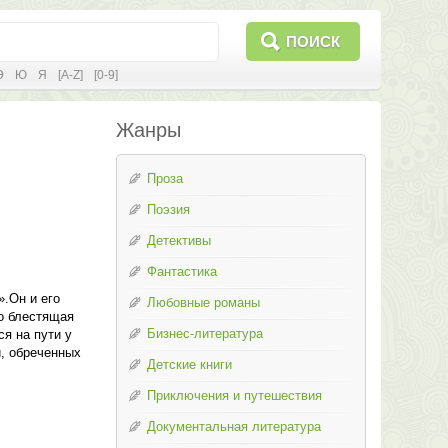
ПОИСК
Э
Ю
Я
[A-Z]
[0-9]
Жанры
Проза
Поэзия
Детективы
Фантастика
.Он и его
Любовные романы
ко блестящая
Бизнес-литература
я на пути у
, обреченных
Детские книги
Приключения и путешествия
Документальная литература