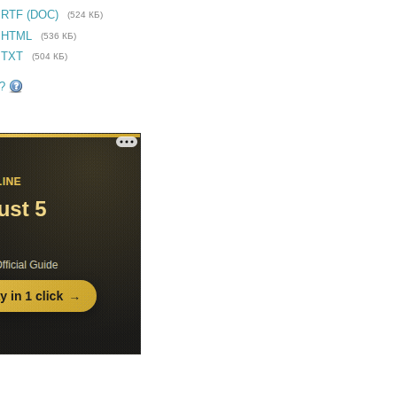
 RTF (DOC)
(524 КБ)
 HTML
(536 КБ)
 TXT
(504 КБ)
?