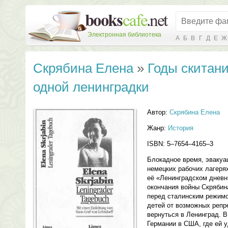
Электронная библиотека
А
Б
В
Г
Д
Е
Ж
Скрябина Елена
»
Годы скитани
одной ленинградки
Автор:
Скрябина Елена
Жанр:
История
ISBN: 5–7654–4165–3
Блокадное время, эвакуац
немецких рабочих лагеря
её «Ленинградском дневн
окончания войны Скрябин
перед сталинским режимо
детей от возможных репр
вернуться в Ленинград. В 
Германии в США, где ей 