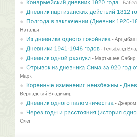
Конармейский дневник 1920 года
-
Бабел
Дневник партизанских действий 1812 г
Полгода в заключении (Дневник 1920-19
Наталья
Из дневника одного покойника
-
Арцыбаш
Дневники 1941-1946 годов
-
Гельфанд Вла
Дневник одной разлуки
-
Мартышев Сабир
Отрывок из дневника Сима за 920 год 
Марк
Коренные изменения неизбежны - Днев
Вернадский Владимир
Дневник одного паломничества
-
Джером
Через годы и расстояния (история одно
Олег