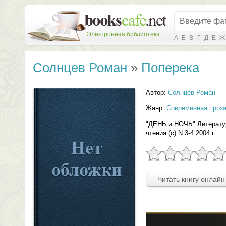
Электронная библиотека
А
Б
В
Г
Д
Е
Ж
Солнцев Роман
»
Поперека
Автор:
Солнцев Роман
Жанр:
Современная проз
"ДЕНЬ и НОЧЬ" Литерату
чтения (c) N 3-4 2004 г.
Читать книгу онлайн