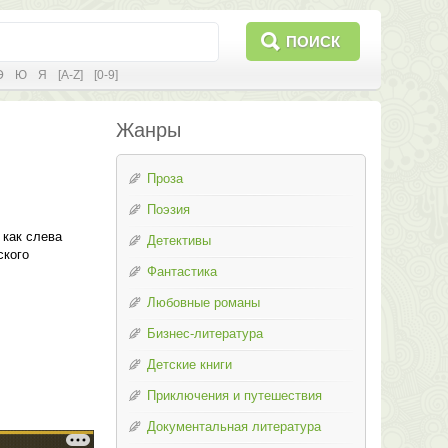
ПОИСК
Э
Ю
Я
[A-Z]
[0-9]
Жанры
Проза
Поэзия
 как слева
Детективы
ского
Фантастика
Любовные романы
Бизнес-литература
Детские книги
Приключения и путешествия
Документальная литература