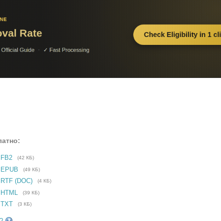
латно:
 FB2
(42 КБ)
е EPUB
(49 КБ)
 RTF (DOC)
(4 КБ)
 HTML
(39 КБ)
 TXT
(3 КБ)
?