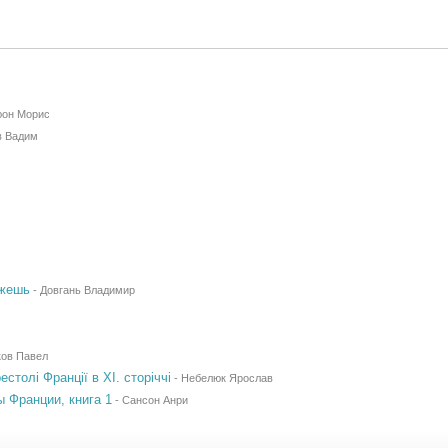
он Морис
в Вадим
ожешь
-
Довгань Владимир
ов Павел
толі Франції в XI. сторіччі
-
Небелюк Ярослав
ы Франции, книга 1
-
Сансон Анри