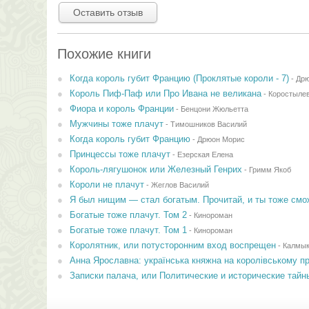
Оставить отзыв
Похожие книги
Когда король губит Францию (Проклятые короли - 7)
-
Дрю
Король Пиф-Паф или Про Ивана не великана
-
Коростыле
Фиора и король Франции
-
Бенцони Жюльетта
Мужчины тоже плачут
-
Тимошников Василий
Когда король губит Францию
-
Дрюон Морис
Принцессы тоже плачут
-
Езерская Елена
Король-лягушонок или Железный Генрих
-
Гримм Якоб
Короли не плачут
-
Жеглов Василий
Я был нищим — стал богатым. Прочитай, и ты тоже см
Богатые тоже плачут. Том 2
-
Кинороман
Богатые тоже плачут. Том 1
-
Кинороман
Королятник, или потусторонним вход воспрещен
-
Калмык
Анна Ярославна: українська княжна на королівському прес
Записки палача, или Политические и исторические тайн