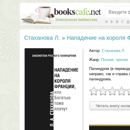
Электронная библиотека
А
Б
В
Г
Д
Стаханова Л.
»
Нападение на короля Ф
Автор:
Стаханова Л.
Жанр:
Поэзия: прочее
Палиндром (в переводе
направо, так и справа
палиндрома.
Читать книгу онл