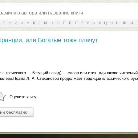
Е
Ж
З
И
Й
К
Л
М
Н
О
П
Р
С
Т
У
Ф
Х
Ц
Ч
Ш
Щ
Ы
ранции, или Богатые тоже плачут
 с греческого — бегущий назад) — слово или стих, одинаково читаемый
 налево.Поэма Л. А. Стахановой продолжает традиции классического рус
Оцените книгу
айн бесплатно