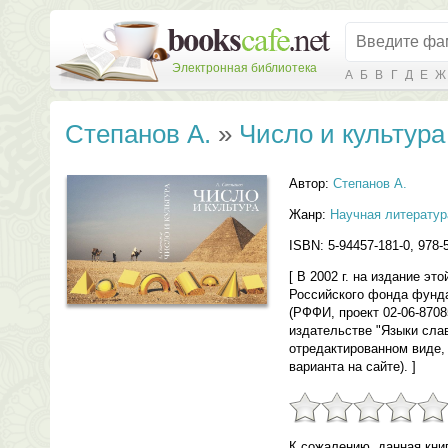
Электронная библиотека
А
Б
В
Г
Д
Е
Ж
Степанов А.
»
Число и культура
Автор:
Степанов А.
Жанр:
Научная литератур
ISBN: 5-94457-181-0, 978-
[ В 2002 г. на издание эт
Российского фонда фунд
(РФФИ, проект 02-06-8708
издательстве "Языки слав
отредактированном виде, 
варианта на сайте). ]
К сожалению, данная кни