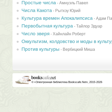
Простые числа
-
Амнуэль Павел
Числа Какота
-
Рытхэу Юрий
Культура времен Апокалипсиса
-
Адам П
Первобытная культура
-
Тайлор Эдуар
Число зверя
-
Хайнлайн Роберт
Оккультизм, колдовство и моды в культ
Против культуры
-
Вербицкий Миша
© «Электронная библиотека Bookscafe.Net», 2015-2026