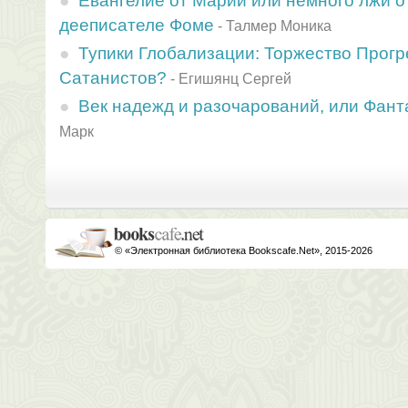
Евангелие от Марии или немного лжи о
дееписателе Фоме
-
Талмер Моника
Тупики Глобализации: Торжество Прогр
Сатанистов?
-
Егишянц Сергей
Век надежд и разочарований, или Фан
Марк
© «Электронная библиотека Bookscafe.Net», 2015-2026