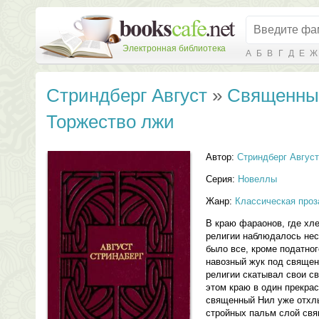
Электронная библиотека
А
Б
В
Г
Д
Е
Ж
Стриндберг Август
»
Священны
Торжество лжи
Автор:
Стриндберг Август
Серия:
Новеллы
Жанр:
Классическая проз
В краю фараонов, где хле
религии наблюдалось нес
было все, кроме податно
навозный жук под священ
религии скатывал свои с
этом краю в один прекрас
священный Нил уже отхлы
стройных пальм слой свя