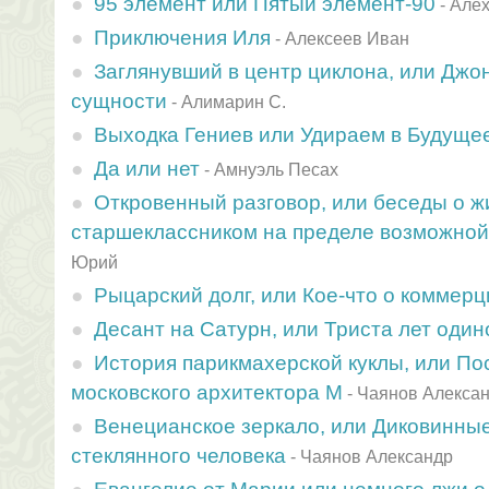
95 элемент или Пятый элемент-90
-
Алех
Приключения Иля
-
Алексеев Иван
Заглянувший в центр циклона, или Джон
сущности
-
Алимарин С.
Выходка Гениев или Удираем в Будущее
Да или нет
-
Амнуэль Песах
Откровенный разговор, или беседы о ж
старшеклассником на пределе возможной
Юрий
Рыцарский долг, или Кое-что о коммерц
Десант на Сатурн, или Триста лет один
История парикмахерской куклы, или П
московского архитектора М
-
Чаянов Алекса
Венецианское зеркало, или Диковинны
стеклянного человека
-
Чаянов Александр