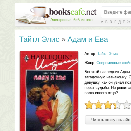
Электронная библиотека
А
Б
В
Г
Д
Е
Ж
Тайтл Элис
»
Адам и Ева
Автор:
Тайтл Элис
Жанр:
Современные любо
Богатый наследник Адам 
загадочную незнакомку. О
девушку, как он узнал по
перст судьбы. Но решится
волю своего отца?..
Читать книгу онлайн