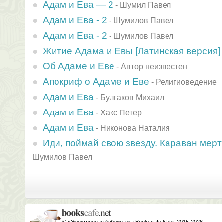
Адам и Ева — 2
-
Шумил Павел
Адам и Ева - 2
-
Шумилов Павел
Адам и Ева - 2
-
Шумилов Павел
Житие Адама и Евы [Латинская версия]
Об Адаме и Еве
-
Автор неизвестен
Апокриф о Адаме и Еве
-
Религиоведение
Адам и Ева
-
Булгаков Михаил
Адам и Ева
-
Хакс Петер
Адам и Ева
-
Никонова Наталия
Иди, поймай свою звезду. Караван мерт
Шумилов Павел
© «Электронная библиотека Bookscafe.Net», 2015-2026