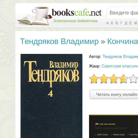
Электронная библиотека
А
Б
В
Г
Д
Е
Ж
Тендряков Владимир
»
Кончина
Автор:
Тендряков Владим
Жанр:
Советская классич
Читать книгу онлайн