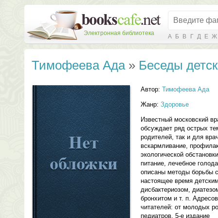
Электронная библиотека
А
Б
В
Г
Д
Е
Ж
Тимофеева Ада
»
Беседы детск
Автор:
Тимофеева Ада
Жанр:
Здоровье
Известный московский вр
обсуждает ряд острых те
родителей, так и для вра
вскармливание, профилак
экологической обстановки
питание, лечебное голод
описаны методы борьбы с
настоящее время детским
дисбактериозом, диатезо
бронхитом и т. п. Адресо
читателей: от молодых р
педиатров. 5-е издание