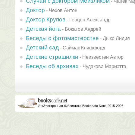
Случай с доктором Мейзликом
-
Чапек Ка
Доктор
-
Чехов Антон
Доктор Крупов
-
Герцен Александр
Детская йога
-
Бокатов Андрей
Беседы о фотомастерстве
-
Дыко Лидия
Детский сад
-
Саймак Клиффорд
Детские страшилки
-
Неизвестен Автор
Беседы об архивах
-
Чудакова Мариэтта
© «Электронная библиотека Bookscafe.Net», 2015-2026