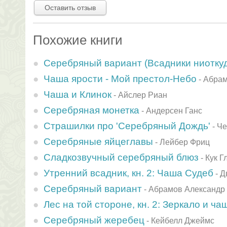
Оставить отзыв
Похожие книги
Серебряный вариант (Всадники ниоткуда
Чаша ярости - Мой престол-Небо
-
Абрам
Чаша и Клинок
-
Айслер Риан
Серебряная монетка
-
Андерсен Ганс
Страшилки про 'Серебряный Дождь'
-
Че
Серебряные яйцеглавы
-
Лейбер Фриц
Сладкозвучный серебряный блюз
-
Кук Г
Утренний всадник, кн. 2: Чаша Судеб
-
Д
Серебряный вариант
-
Абрамов Александр
Лес на той стороне, кн. 2: Зеркало и ча
Серебряный жеребец
-
Кейбелл Джеймс