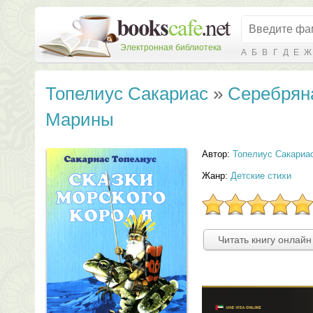
Электронная библиотека
А
Б
В
Г
Д
Е
Ж
Топелиус Сакариас
»
Серебрян
Марины
Автор:
Топелиус Сакариа
Жанр:
Детские стихи
Читать книгу онлайн