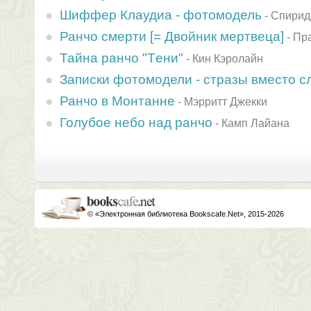
Шиффер Клаудиа - фотомодель
-
Спирид
Ранчо смерти [= Двойник мертвеца]
-
Пр
Тайна ранчо "Tени"
-
Кин Кэролайн
Записки фотомодели - стразы вместо с
Ранчо в Монтанне
-
Мэрритт Джекки
Голубое небо над ранчо
-
Камп Лайана
© «Электронная библиотека Bookscafe.Net», 2015-2026