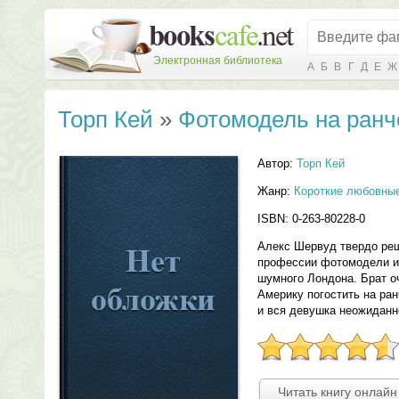
Электронная библиотека
А
Б
В
Г
Д
Е
Ж
Торп Кей
»
Фотомодель на ранч
Автор:
Торп Кей
Жанр:
Короткие любовны
ISBN: 0-263-80228-0
Алекс Шервуд твердо реш
профессии фотомодели и 
шумного Лондона. Брат оч
Америку погостить на ран
и вся девушка неожиданн
Читать книгу онлайн