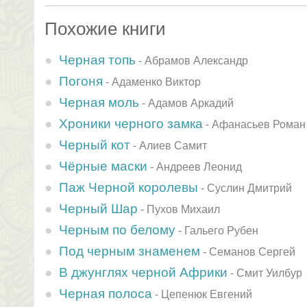
Похожие книги
Черная топь
-
Абрамов Александр
Погоня
-
Адаменко Виктор
Черная моль
-
Адамов Аркадий
Хроники черного замка
-
Афанасьев Роман
Черный кот
-
Алиев Самит
Чёрные маски
-
Андреев Леонид
Паж Черной королевы
-
Суслин Дмитрий
Черный Шар
-
Пухов Михаил
Черным по белому
-
Гальего Рубен
Под черным знаменем
-
Семанов Сергей
В джунглях черной Африки
-
Смит Уилбур
Черная полоса
-
Цепенюк Евгений