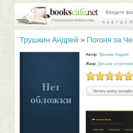
Электронная библиотека
А
Б
В
Г
Д
Е
Ж
Трушкин Андрей
»
Погоня за Че
Автор:
Трушкин Андрей
Жанр:
Детские остросюж
Читать книгу онлайн