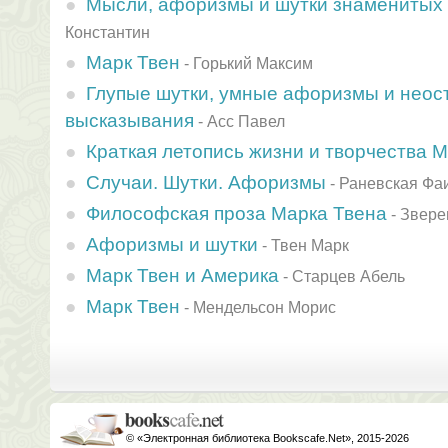
Мысли, афоризмы и шутки знаменитых
Константин
Марк Твен
-
Горький Максим
Глупые шутки, умные афоризмы и нео
высказывания
-
Асс Павел
Краткая летопись жизни и творчества 
Случаи. Шутки. Афоризмы
-
Раневская Фа
Философская проза Марка Твена
-
Звере
Афоризмы и шутки
-
Твен Марк
Марк Твен и Америка
-
Старцев Абель
Марк Твен
-
Мендельсон Морис
© «Электронная библиотека Bookscafe.Net», 2015-2026