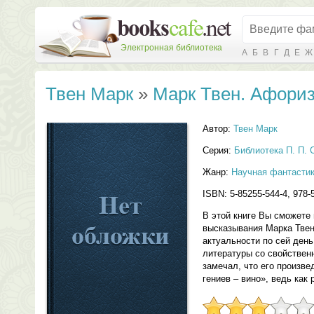
Электронная библиотека
А
Б
В
Г
Д
Е
Ж
Твен Марк
»
Марк Твен. Афори
Автор:
Твен Марк
Серия:
Библиотека П. П. 
Жанр:
Научная фантасти
ISBN: 5-85255-544-4, 978-
В этой книге Вы сможете
высказывания Марка Твен
актуальности по сей день
литературы со свойствен
замечал, что его произве
гениев – вино», ведь как