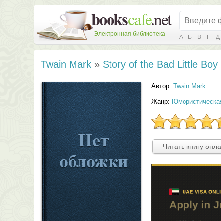
Электронная библиотека
А
Б
В
Г
Д
Twain Mark
»
Story of the Bad Little Boy
Автор:
Twain Mark
Жанр:
Юмористическая
Читать книгу онл