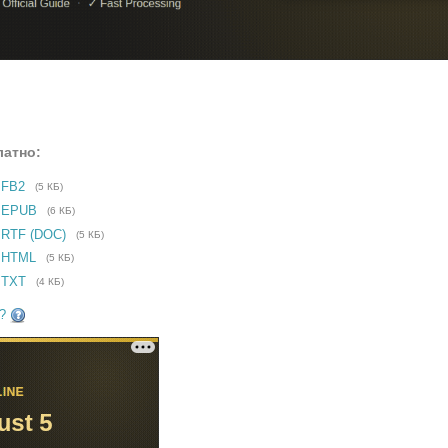
латно:
 FB2
(5 КБ)
е EPUB
(6 КБ)
 RTF (DOC)
(5 КБ)
 HTML
(5 КБ)
 TXT
(4 КБ)
?