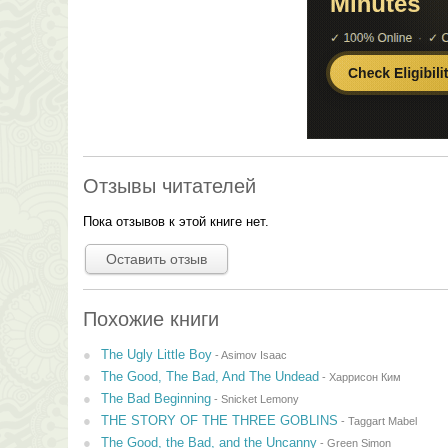
Отзывы читателей
Пока отзывов к этой книге нет.
Оставить отзыв
Похожие книги
The Ugly Little Boy
-
Asimov Isaac
The Good, The Bad, And The Undead
-
Харрисон Ким
The Bad Beginning
-
Snicket Lemony
THE STORY OF THE THREE GOBLINS
-
Taggart Mabel
The Good, the Bad, and the Uncanny
-
Green Simon