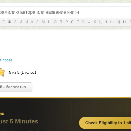
Е
Ж
З
И
Й
К
Л
М
Н
О
П
Р
С
Т
У
Ф
Х
Ц
Ч
Ш
Щ
Ы
 проза
5 из 5 (1 голос)
айн бесплатно