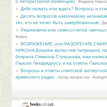
о литературной конвенции)
-
Федоров Никол
Действовать или ждать? Вопросы и отв
Десять вопросов навязчивому незнаком
тех, кто не хочет быть завербованным
-
Дв
Рюриковичи или семисотлетие «вечных
Фаина
ВОЗРАЖЕНИЕ, или РАЗОРЕНИЕ СМИ
НИКОНА,Божиею милостию патриарха, пр
боярина Симеона Стрешнева, еже написа
Паисее Ликаридиусу, и на ответы Паисео
Вопросы и ответы советской экспеpтно
армянского радио
-
Автор неизвестен - Анекдо