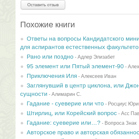
Оставить отзыв
Похожие книги
Ответы на вопросы Кандидатского мин
для аспирантов естественных факультето
Рано или поздно
-
Адлер Элизабет
95 элемент или Пятый элемент-90
-
Алех
Приключения Иля
-
Алексеев Иван
Заглянувший в центр циклона, или Джон
сущности
-
Алимарин С.
Гадание - суеверие или что
-
Росциус Юри
Штирлиц, или Корейский вопрос
-
Асс Па
Гадание: суеверие или…?
-
Вопроса Знак
Авторское право и авторская обязанност