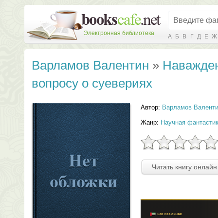
Электронная библиотека
А
Б
В
Г
Д
Е
Ж
Варламов Валентин
»
Наважден
вопросу о суевериях
Автор:
Варламов Валент
Жанр:
Научная фантасти
Читать книгу онлайн