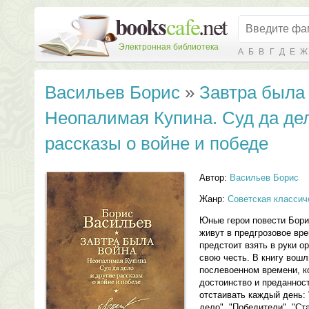
Электронная библиотека
А
Б
В
Г
Д
Е
Ж
Васильев Борис
»
Завтра была 
Неопалимая Купина. Суд да дел
рассказы о войне и победе
Автор:
Васильев Борис
Жанр:
Советская классич
Юные герои повести Бори
живут в предгрозовое вре
предстоит взять в руки о
свою честь. В книгу вошл
послевоенном времени, ко
достоинство и преданнос
отстаивать каждый день:
дело", "Победители", "Ст