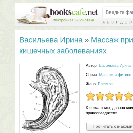
Электронная библиотека
А
Б
В
Г
Д
Е
Ж
Васильева Ирина
»
Массаж при
кишечных заболеваниях
Автор:
Васильева Ирина
Серия:
Массаж и фитнес
Жанр:
Рассказ
К сожалению, данная кни
правообладателя.
Прочитать ознакоми